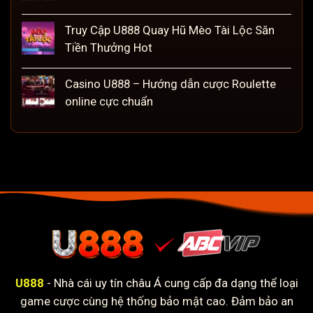
Truy Cập U888 Quay Hũ Mèo Tài Lộc Săn
Tiền Thưởng Hot
Casino U888 – Hướng dẫn cược Roulette
online cực chuẩn
U888
- Nhà cái uy tín châu Á cung cấp đa dạng thể loại
game cược cùng hệ thống bảo mật cao. Đảm bảo an