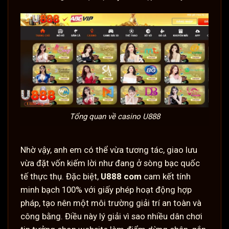
Tổng quan về casino U888
Nhờ vậy, anh em có thể vừa tương tác, giao lưu
vừa đặt vốn kiếm lời như đang ở sòng bạc quốc
tế thực thụ. Đặc biệt,
U888 com
cam kết tính
minh bạch 100% với giấy phép hoạt động hợp
pháp, tạo nên một môi trường giải trí an toàn và
công bằng. Điều này lý giải vì sao nhiều dân chơi