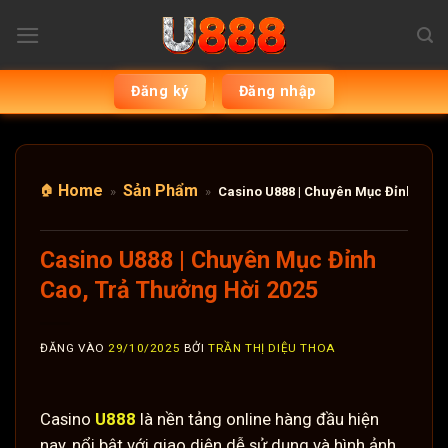
Bỏ
qua
nội
dung
Đăng ký
Đăng nhập
Home
Sản Phẩm
»
»
Casino U888 | Chuyên Mục Đỉnh Cao,
Casino U888 | Chuyên Mục Đỉnh
Cao, Trả Thưởng Hời 2025
ĐĂNG VÀO
29/10/2025
BỞI
TRẦN THỊ DIỆU THOA
Casino
U888
là nền tảng online hàng đầu hiện
nay, nổi bật với giao diện dễ sử dụng và hình ảnh