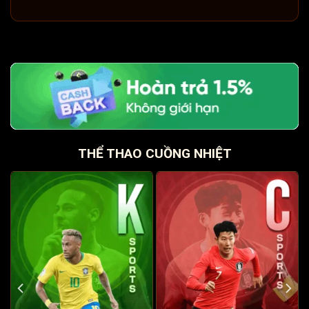
THỂ THAO CUỒNG NHIỆT