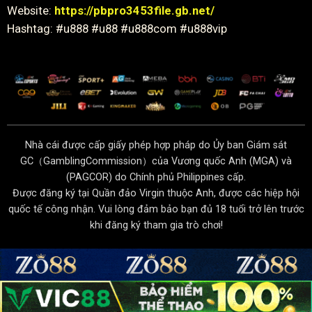
Website:
https://pbpro3453file.gb.net/
Hashtag: #u888 #u88 #u888com #u888vip
Nhà cái được cấp giấy phép hợp pháp do Ủy ban Giám sát
GC（GamblingCommission）của Vương quốc Anh (MGA) và
(PAGCOR) do Chính phủ Philippines cấp.
Được đăng ký tại Quần đảo Virgin thuộc Anh, được các hiệp hội
quốc tế công nhận. Vui lòng đảm bảo bạn đủ 18 tuổi trở lên trước
khi đăng ký tham gia trò chơi!
Copyright 2026 ©
pbpro3453file.gb.net