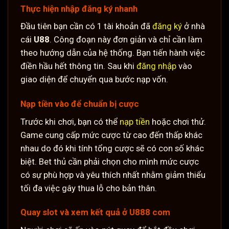
Thực hiện nhập đăng ký nhanh
Đầu tiên bạn cần có 1 tài khoản đã
đăng ký
ở nhà
cái
U88
. Công đoạn này đơn giản và chỉ cần làm
theo hướng dẫn của hệ thống. Bạn tiến hành việc
điền hầu hết thông tin. Sau khi
đăng nhập
vào
giao diện để chuyển qua bước nạp vốn.
Nạp tiền vào để chuẩn bị cược
Trước khi chơi, bạn có thể
nạp tiền
hoặc chơi thử.
Game cung cấp mức cược từ cao đến thấp khác
nhau do đó khi tính tổng cược sẽ có con số khác
biệt. Bet thủ cần phải chọn cho mình mức cược
có sự phù hợp và yêu thích nhất nhằm giảm thiểu
tối đa việc gây thua lỗ cho bản thân.
Quay slot và xem kết quả ở U888 com