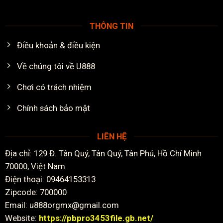
THÔNG TIN
Điều khoản & điều kiện
Về chúng tôi về U888
Chơi có trách nhiệm
Chính sách bảo mật
LIÊN HỆ
Địa chỉ: 129 Đ. Tân Quý, Tân Quý, Tân Phú, Hồ Chí Minh
70000, Việt Nam
Điện thoại:
09464153313
Zipcode: 700000
Email:
u888orgmx@gmail.com
Website:
https://pbpro3453file.gb.net/