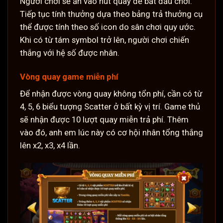
Người chơi sẽ ấn vào nút quay để bắt đầu chơi.
Tiếp tục tính thưởng dựa theo bảng trả thưởng cụ
thể được tính theo số icon do sân chơi quy ước.
Khi có từ tám symbol trở lên, người chơi chiến
thắng với hệ số được nhân.
Vòng quay game miễn phí
Để nhận được vòng quay không tổn phí, cần có từ
4, 5, 6 biểu tượng Scatter ở bất kỳ vị trí. Game thủ
sẽ nhận được 10 lượt quay miễn trả phí. Thêm
vào đó, anh em lúc này có cơ hội nhân tổng thắng
lên x2, x3, x4 lần.