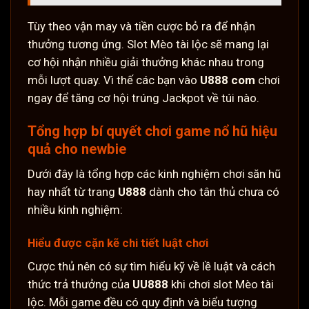
Tùy theo vận may và tiền cược bỏ ra để nhận
thưởng tương ứng. Slot Mèo tài lộc sẽ mang lại
cơ hội nhận nhiều giải thưởng khác nhau trong
mỗi lượt quay. Vì thế các bạn vào
U888 com
chơi
ngay để tăng cơ hội trúng Jackpot về túi nào.
Tổng hợp bí quyết chơi game nổ hũ hiệu
quả cho newbie
Dưới đây là tổng hợp các kinh nghiệm chơi săn hũ
hay nhất từ trang
U888
dành cho tân thủ chưa có
nhiều kinh nghiệm:
Hiểu được cặn kẽ chi tiết luật chơi
Cược thủ nên có sự tìm hiểu kỹ về lề luật và cách
thức trả thưởng của
UU888
khi chơi slot Mèo tài
lộc. Mỗi game đều có quy định và biểu tượng