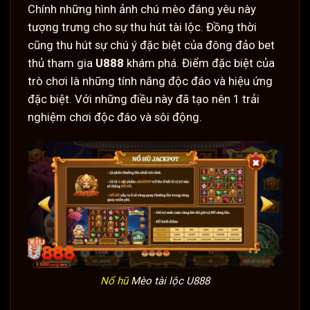
Chính những hình ảnh chú mèo đáng yêu này
tượng trưng cho sự thu hút tài lộc. Đồng thời
cũng thu hút sự chú ý đặc biệt của đông đảo bet
thủ tham gia
U888
khám phá. Điểm đặc biệt của
trò chơi là những tính năng độc đáo và hiệu ứng
đặc biệt. Với những điều này đã tạo nên 1 trải
nghiệm chơi độc đáo và sôi động.
Nổ hũ
Mèo tài lộc U888