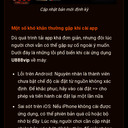
Cập nhật bản mới định kỳ
Một số khó khăn thường gặp khi cài app
Dù quá trình tải app khá đơn giản, nhưng đôi lúc
người chơi vẫn có thể gặp sự cố ngoài ý muốn.
Dưới đây là những lỗi phổ biến khi cài ứng dụng
U888vip
về máy:
Lỗi trên Android: Nguyên nhân là thành viên
chưa bật chế độ cài đặt từ nguồn không xác
định. Để khắc phục, hãy vào cài đặt => cho
phép và tiến hành cài đặt lại một lần nữa.
Sai sót trên iOS: Nếu iPhone không cài được
ứng dụng, có thể phiên bản quá cũ hoặc bộ
nhớ bị đầy. Lúc này, người chơi cần cập nhật