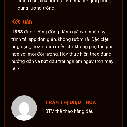
phiên bản, xóa bớt dữ liệu thừa để giải phóng
dung lượng trống.
Kết luận
U888
được cộng đồng đánh giá cao nhờ quy
trình tải app đơn giản, không rườm rà. Đặc biệt,
ứng dụng hoàn toàn miễn phí, không phụ thu phù
hợp với mọi đối tượng. Hãy thực hiện theo đúng
hướng dẫn và bắt đầu trải nghiệm ngay trên máy
nhé.
TRẦN THỊ DIỆU THOA
BTV thể thao hàng đầu