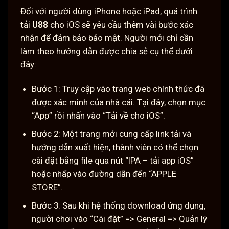
Đối với người dùng iPhone hoặc iPad, quá trình
tải
U88
cho iOS sẽ yêu cầu thêm vài bước xác
nhận để đảm bảo bảo mật. Người mới chỉ cần
làm theo hướng dẫn được chia sẻ cụ thể dưới
đây:
Bước 1: Truy cập vào trang web chính thức đã
được xác minh của nhà cái. Tại đây, chọn mục
“App” rồi nhấn vào “Tải về cho iOS”.
Bước 2: Một trang mới cung cấp link tải và
hướng dẫn xuất hiện, thành viên có thể chọn
cài đặt bằng file qua nút “IPA – tải app iOS”
hoặc nhấp vào đường dẫn đến “APPLE
STORE”.
Bước 3: Sau khi hệ thống download ứng dụng,
người chơi vào “Cài đặt” => General => Quản lý