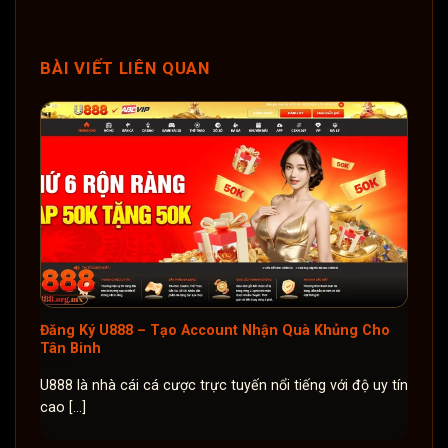
BÀI VIẾT LIÊN QUAN
Đăng Ký U888 – Tạo Account Nhận Quà Khủng Cho
Tân Binh
U888 là nhà cái cá cược trực tuyến nổi tiếng với độ uy tín
cao [...]