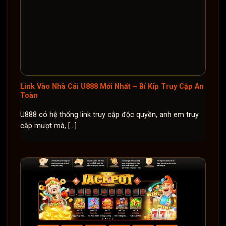
Link Vào Nhà Cái U888 Mới Nhất – Bí Kíp Truy Cập An
Toàn
U888 có hệ thống link truy cập độc quyền, anh em truy
cập mượt mà, [...]