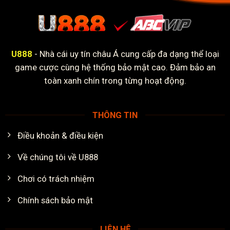
U888
- Nhà cái uy tín châu Á cung cấp đa dạng thể loại
game cược cùng hệ thống bảo mật cao. Đảm bảo an
toàn xanh chín trong từng hoạt động.
THÔNG TIN
Điều khoản & điều kiện
Về chúng tôi về U888
Chơi có trách nhiệm
Chính sách bảo mật
LIÊN HỆ