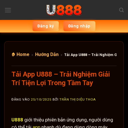
Bỏ
qua
nội
dung
Đăng ký
Đăng nhập
Home
Hướng Dẫn
»
»
Tải App U888 – Trải Nghiệm Giải Trí
Tải App U888 – Trải Nghiệm Giải
Trí Tiện Lợi Trong Tầm Tay
ĐĂNG VÀO
25/10/2025
BỞI
TRẦN THỊ DIỆU THOA
U888
giới thiệu phiên bản ứng dụng, người dùng
có thể tải
app
nhanh dù đang dùng dòng máy