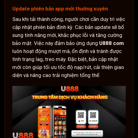
Update phiên bản app mới thường xuyên
Sau khi tải thành công, người chơi cần duy trì việc
cập nhật phiên bản định kỳ. Các bản update sẽ bổ
sung tính năng mới, khắc phục lỗi và tăng cường
bảo mật. Việc này đảm bảo ứng dụng
U888 com
luôn hoạt động mượt mà, ổn định và tránh được
tình trạng lag, treo máy. Đặc biệt, bản cập nhật
mới còn giúp tối ưu tốc độ nạp/rút, cải thiện giao
diện và nâng cao trải nghiệm tổng thể.