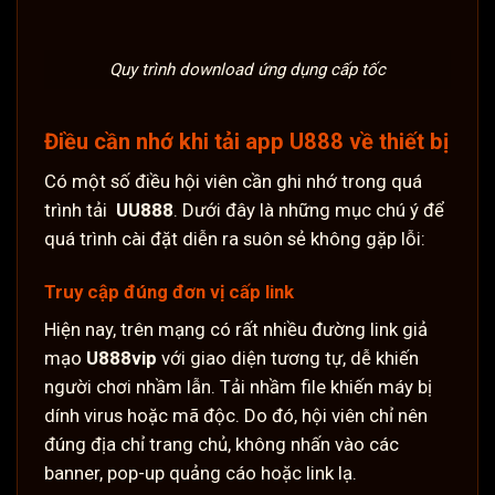
Quy trình download ứng dụng cấp tốc
Điều cần nhớ khi tải app U888 về thiết bị
Có một số điều hội viên cần ghi nhớ trong quá
trình tải
U
U
888
. Dưới đây là những mục chú ý để
quá trình cài đặt diễn ra suôn sẻ không gặp lỗi:
Truy cập đúng đơn vị cấp link
Hiện nay, trên mạng có rất nhiều đường link giả
mạo
U888vip
với giao diện tương tự, dễ khiến
người chơi nhầm lẫn. Tải nhầm file khiến máy bị
dính virus hoặc mã độc. Do đó, hội viên chỉ nên
đúng địa chỉ trang chủ, không nhấn vào các
banner, pop-up quảng cáo hoặc link lạ.