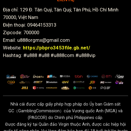
Địa chỉ: 129 Đ. Tân Quý, Tân Quý, Tân Phú, Hồ Chí Minh
70000, Việt Nam
Điện thoại:
09464153313
Zipcode: 700000
Email:
u888orgmx@gmail.com
Website:
https://pbpro3453file.gb.net/
Hashtag: #u888 #u88 #u888com #u888vip
Nhà cái được cấp giấy phép hợp pháp do Ủy ban Giám sát
GC（GamblingCommission）của Vương quốc Anh (MGA) và
(PAGCOR) do Chính phủ Philippines cấp.
Được đăng ký tại Quần đảo Virgin thuộc Anh, được các hiệp hội