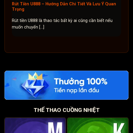
Rút Tiền U888 – Hướng Dẫn Chi Tiết Và Lưu Ý Quan
Trọng
Rút tiền U888 là thao tác bất kỳ ai cũng cần biết nếu
muốn chuyển [...]
THỂ THAO CUỒNG NHIỆT